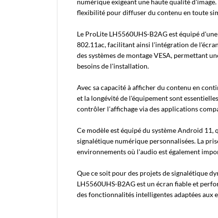
numérique exigeant une haute qualité d'image. 
flexibilité pour diffuser du contenu en toute sim
Le ProLite LH5560UHS-B2AG est équipé d'une co
802.11ac, facilitant ainsi l'intégration de l'é
des systèmes de montage VESA, permettant une in
besoins de l'installation.
Avec sa capacité à afficher du contenu en conti
et la longévité de l'équipement sont essentiell
contrôler l'affichage via des applications compat
Ce modèle est équipé du système Android 11, q
signalétique numérique personnalisées. La pris
environnements où l'audio est également import
Que ce soit pour des projets de signalétique d
LH5560UHS-B2AG est un écran fiable et perform
des fonctionnalités intelligentes adaptées aux