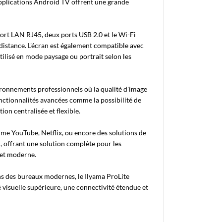
applications Android TV offrent une grande
rt LAN RJ45, deux ports USB 2.0 et le Wi-Fi
 distance. L'écran est également compatible avec
tilisé en mode paysage ou portrait selon les
vironnements professionnels où la qualité d'image
onctionnalités avancées comme la possibilité de
ion centralisée et flexible.
me YouTube, Netflix, ou encore des solutions de
, offrant une solution complète pour les
 et moderne.
ns des bureaux modernes, le Ilyama ProLite
isuelle supérieure, une connectivité étendue et