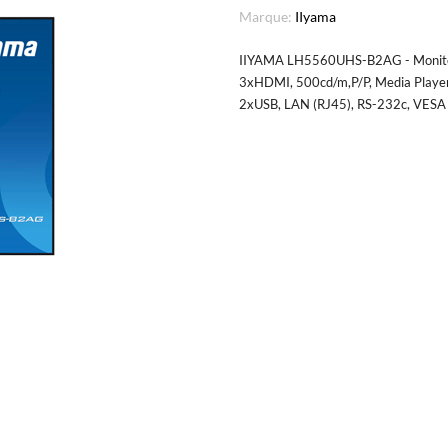
Marque:
IIyama
IIYAMA LH5560UHS-B2AG - Moniteur
3xHDMI, 500cd/m,P/P, Media Player,
2xUSB, LAN (RJ45), RS-232c, VESA 4