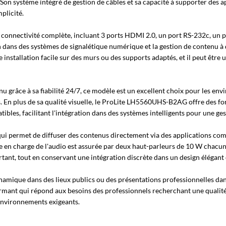
Son système intégré de gestion de câbles et sa capacité à supporter des 
plicité.
nnectivité complète, incluant 3 ports HDMI 2.0, un port RS-232c, un po
cran dans des systèmes de signalétique numérique et la gestion de contenu à
stallation facile sur des murs ou des supports adaptés, et il peut être u
nu grâce à sa fiabilité 24/7, ce modèle est un excellent choix pour les en
es. En plus de sa qualité visuelle, le ProLite LH5560UHS-B2AG offre des f
ibles, facilitant l'intégration dans des systèmes intelligents pour une gest
ui permet de diffuser des contenus directement via des applications com
e en charge de l'audio est assurée par deux haut-parleurs de 10 W chacun
ant, tout en conservant une intégration discrète dans un design élégant
ynamique dans des lieux publics ou des présentations professionnelles da
ant qui répond aux besoins des professionnels recherchant une qualité v
 environnements exigeants.