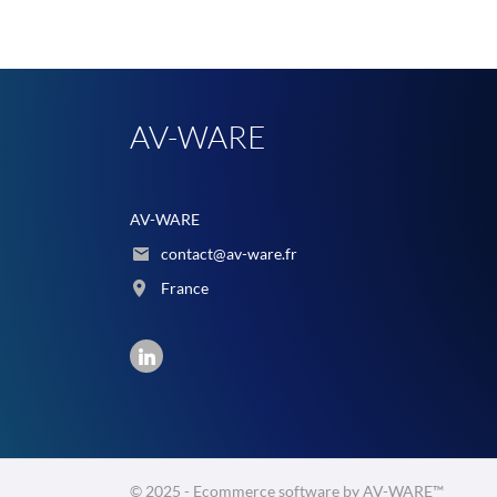
AV-WARE
AV-WARE
contact@av-ware.fr
France
© 2025 - Ecommerce software by AV-WARE™