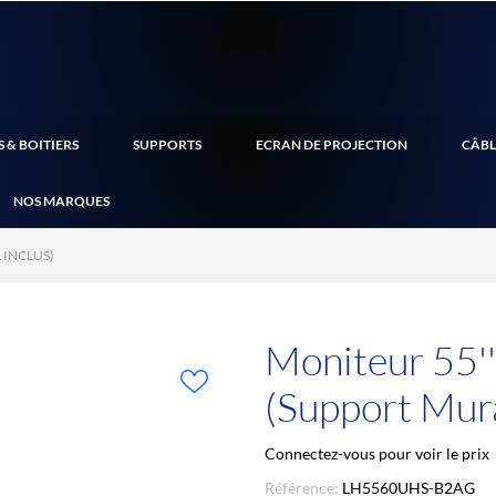
 & BOITIERS
SUPPORTS
ECRAN DE PROJECTION
CÂBL
NOS MARQUES
 INCLUS)
Moniteur 55'
(Support Mura
Connectez-vous pour voir le prix
Référence:
LH5560UHS-B2AG