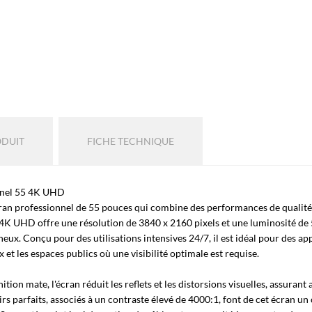
ODUIT
FICHE TECHNIQUE
nel 55 4K UHD
n professionnel de 55 pouces qui combine des performances de qualité 
 4K UHD offre une résolution de 3840 x 2160 pixels et une luminosité de 
. Conçu pour des utilisations intensives 24/7, il est idéal pour des appli
et les espaces publics où une visibilité optimale est requise.
ition mate, l'écran réduit les reflets et les distorsions visuelles, assuran
irs parfaits, associés à un contraste élevé de 4000:1, font de cet écran un 