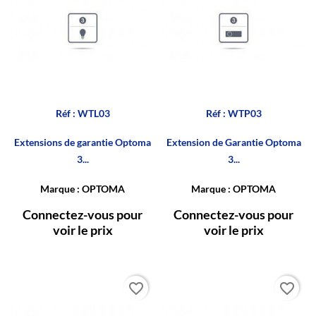
Réf : WTL03
Réf : WTP03
Extensions de garantie Optoma
Extension de Garantie Optoma
3...
3...
Marque : OPTOMA
Marque : OPTOMA
Connectez-vous pour
Connectez-vous pour
voir le prix
voir le prix
favorite_border
favorite_border