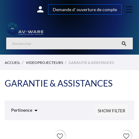

Demande d' ouverture de compte

ACCUEIL
VIDEOPROJECTEURS
GARANTIE & ASSISTANCES
GARANTIE & ASSISTANCES

Pertinence
SHOW FILTER
favorite_border
favorite_border