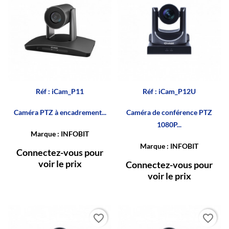
Réf : iCam_P11
Réf : iCam_P12U
Caméra PTZ à encadrement...
Caméra de conférence PTZ
1080P...
Marque : INFOBIT
Marque : INFOBIT
Connectez-vous pour
voir le prix
Connectez-vous pour
voir le prix
favorite_border
favorite_border