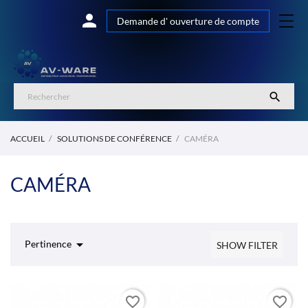

Demande d' ouverture de compte

ACCUEIL
SOLUTIONS DE CONFÉRENCE
CAMÉRA
CAMÉRA

Pertinence
SHOW FILTER
favorite_border
favorite_border