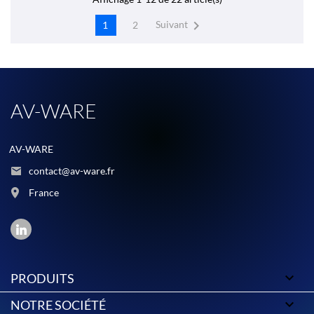

Suivant
1
2
AV-WARE
AV-WARE
contact@av-ware.fr
France

PRODUITS

NOTRE SOCIÉTÉ