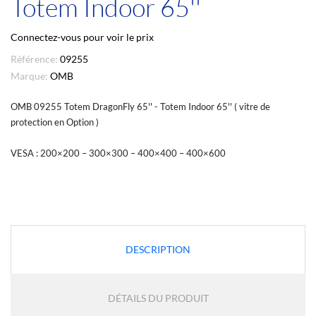
Totem Indoor 65''
Connectez-vous pour voir le prix
Référence:
09255
Marque:
OMB
OMB 09255 Totem DragonFly 65'' - Totem Indoor 65'' ( vitre de
protection en Option )
VESA : 200×200 – 300×300 – 400×400 – 400×600
DESCRIPTION
DÉTAILS DU PRODUIT