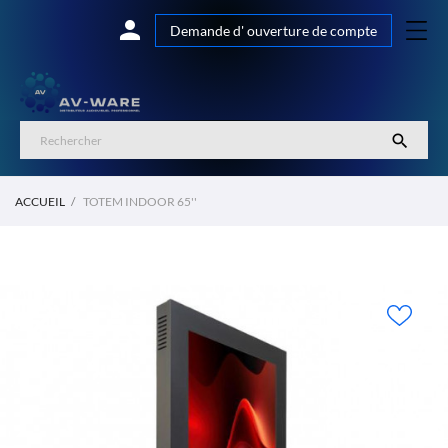

Demande d' ouverture de compte

ACCUEIL
TOTEM INDOOR 65''