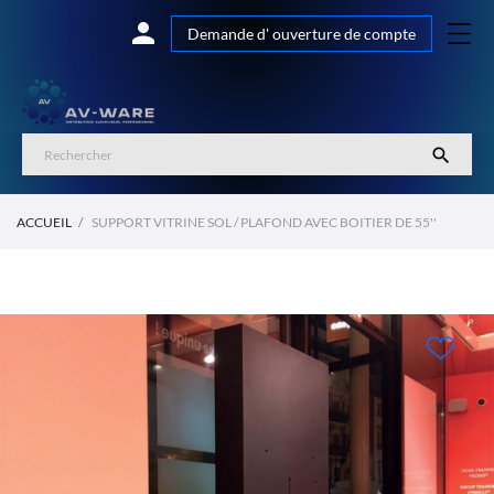

Demande d' ouverture de compte

ACCUEIL
SUPPORT VITRINE SOL / PLAFOND AVEC BOITIER DE 55''