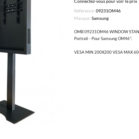
Connectez-vous pour voir le prix
Référence:
09231OM46
Marque:
Samsung
OMB 09231OM46 WINDOW STAND - Sup
Portrait - Pour Samsung OM46''.
VESA MIN 200X200 VESA MAX 6