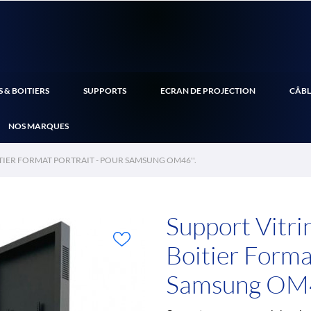
 & BOITIERS
SUPPORTS
ECRAN DE PROJECTION
CÂBL
NOS MARQUES
TIER FORMAT PORTRAIT - POUR SAMSUNG OM46''.
Support Vitrin
Boitier Forma
Samsung OM4