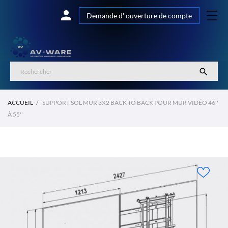

Demande d' ouverture de compte

ACCUEIL
SUPPORT SOL MUR 3X2 BACK TO BACK POUR MUR VIDÉO 46''
À 55''