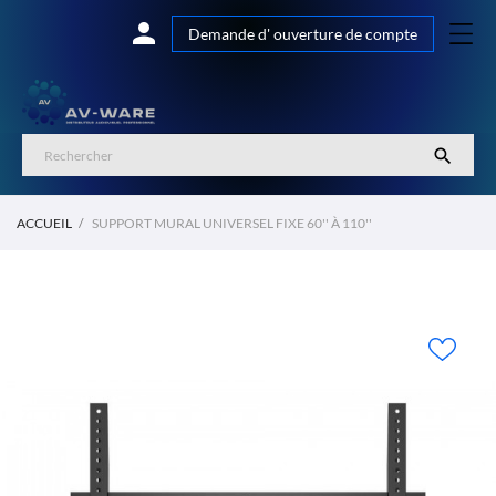

Demande d' ouverture de compte

ACCUEIL
SUPPORT MURAL UNIVERSEL FIXE 60'' À 110''