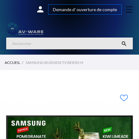

Demande d' ouverture de compte

ACCUEIL
SAMSUNG BUSINESS TV BE85D-H