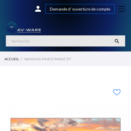

Demande d' ouverture de compte

ACCUEIL
SAMSUNG MUR D'IMAGE 55''