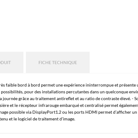
ODUIT
FICHE TECHNIQUE
rès faible bord à bord permet une expérience ininterrompue et présente u
 possibilités, pour des installations percutantes dans un quelconque env
journée grâce au traitement antireflet et au ratio de contraste élevé. - Sol
ssière et le récepteur infrarouge embarqué et centralisé permet également 
aînage possible via DisplayPort1.2 ou les ports HDMI permet d’afficher u
enu et le logiciel de traitement d’image.