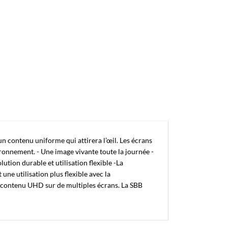
n contenu uniforme qui attirera l’œil. Les écrans
ironnement. - Une image vivante toute la journée -
ution durable et utilisation flexible -La
une utilisation plus flexible avec la
n contenu UHD sur de multiples écrans. La SBB