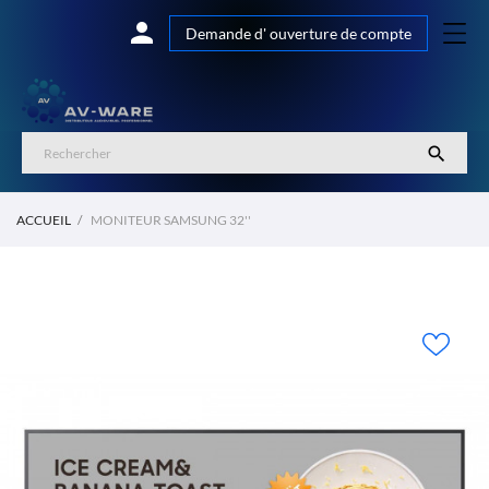

Demande d' ouverture de compte

ACCUEIL
MONITEUR SAMSUNG 32''